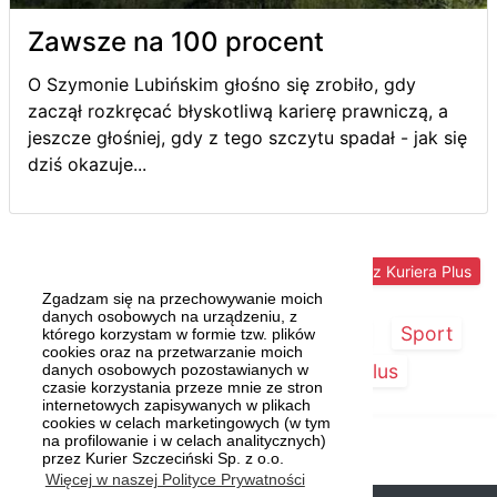
Zawsze na 100 procent
O Szymonie Lubińskim głośno się zrobiło, gdy
zaczął rozkręcać błyskotliwą karierę prawniczą, a
jeszcze głośniej, gdy z tego szczytu spadał - jak się
dziś okazuje...
Więcej z Kuriera Plus
Zgadzam się na przechowywanie moich
danych osobowych na urządzeniu, z
Strona główna
Szczecin/Region
Sport
którego korzystam w formie tzw. plików
cookies oraz na przetwarzanie moich
Kultura
Kurier Plus
danych osobowych pozostawianych w
czasie korzystania przeze mnie ze stron
internetowych zapisywanych w plikach
cookies w celach marketingowych (w tym
na profilowanie i w celach analitycznych)
przez Kurier Szczeciński Sp. z o.o.
Więcej w naszej Polityce Prywatności