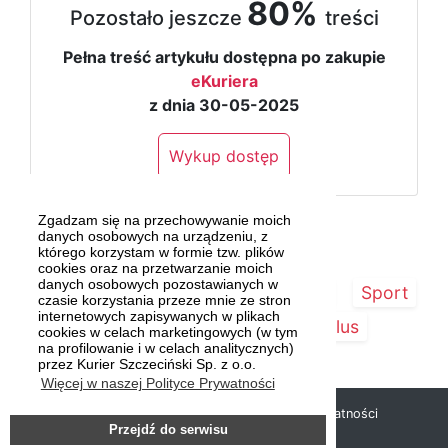
80%
Pozostało jeszcze
treści
Pełna treść artykułu dostępna po zakupie
eKuriera
z dnia 30-05-2025
Wykup dostęp
Zgadzam się na przechowywanie moich
danych osobowych na urządzeniu, z
którego korzystam w formie tzw. plików
cookies oraz na przetwarzanie moich
danych osobowych pozostawianych w
Strona główna
Szczecin/Region
Sport
czasie korzystania przeze mnie ze stron
internetowych zapisywanych w plikach
Kultura
Kurier Plus
cookies w celach marketingowych (w tym
na profilowanie i w celach analitycznych)
przez Kurier Szczeciński Sp. z o.o.
Więcej w naszej Polityce Prywatności
Copyright © 2019 Kurier Szczeciński |
Polityka prywatności
Przejdź do serwisu