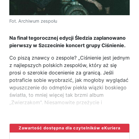
Fot. Archiwum zespołu
Na finał tegorocznej edycji Śledzia zaplanowano
pierwszy w Szczecinie koncert grupy Ciśnienie.
Co piszą znawcy o zespole? „Ciśnienie jest jednym
z najlepszych polskich zespołów, który aż się
prosi o szerokie docenienie za granicą. Jeśli
potraficie sobie wyobrazić, jak mogłoby wyglądać
wpuszczenie do odmętów piekła wiązki boskiego
światła, to mniej więcej tak brzmi album
„Zwierzakom". Niesamowite przeżycie i
...
Zawartość dostępna dla czytelników eKuriera