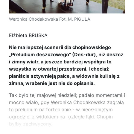
Weronika Chodakowska Fot. M. PIGUŁA
Elżbieta BRUSKA
Nie ma lepszej scenerii dla chopinowskiego
„Preludium deszczowego" (Des-dur), niż deszcz
i zimny wiatr, a jeszcze bardziej współgra to
wszystko w otwartej przestrzeni. I chociaż
pianiście sztywnieją palce, a widownia kuli się z
zimna, wrażenie jest nie do opisania.
Tak było tej majowej niedzieli; padało momentami i
mocno wiało, gdy Weronika Chodakowska zagrała
to preludium na fortepianie - w nieosłoniętym
ogrodzie, z widokiem na rozległe łąki. Chopin
byłby zachwycony.